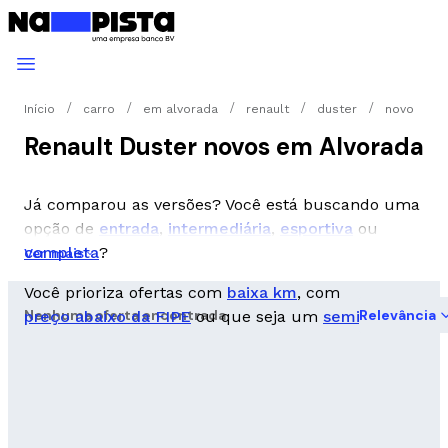
Início
carro
em alvorada
renault
duster
novo
Renault Duster novos em Alvorada
Já comparou as versões? Você está buscando uma
opção de
entrada
,
intermediária
,
esportiva
ou
completa
?
Ver mais
Você prioriza ofertas com
baixa km
, com
Nenhuma oferta encontrada
Relevância
preço abaixo da FIPE
ou que seja um
seminovo
?