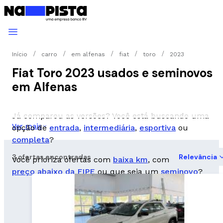
Início
carro
em alfenas
fiat
toro
2023
Fiat Toro 2023 usados e seminovos
em Alfenas
Já comparou as versões? Você está buscando uma
Ver mais
opção de
entrada
,
intermediária
,
esportiva
ou
completa
?
3 ofertas encontradas
Relevância
Você prioriza ofertas com
baixa km
, com
preço abaixo da FIPE
ou que seja um
seminovo
?