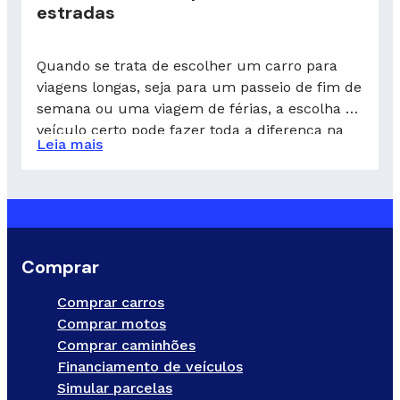
estradas
Quando se trata de escolher um carro para
viagens longas, seja para um passeio de fim de
semana ou uma viagem de férias, a escolha do
veículo certo pode fazer toda a diferença na
Leia mais
experiência. Conforto, desempenho,
segurança, consumo de combustível e
capacidade de carga são alguns dos fatores
essenciais que devem ser levados em […]
Comprar
Comprar carros
Comprar motos
Comprar caminhões
Financiamento de veículos
Simular parcelas