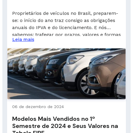
Proprietários de veículos no Brasil, preparem-
se: o início do ano traz consigo as obrigações
anuais do IPVA e do licenciamento. E nós
sabemos: trafegar por prazos, valores e formas
Leia mais
de pagamento pode ser um verdadeiro desafio.
Será que IPVA e licenciamento é a mesma
coisa? Como pagar o licenciamento anual?
Onde pagar o IPVA? E, […]
06 de dezembro de 2024
Modelos Mais Vendidos no 1º
Semestre de 2024 e Seus Valores na
Tabela FIPE