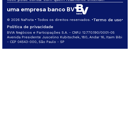
uma empresa banco BV
Termo de uso
© 2026 NaPista • Todos os direitos reservados. •
•
Política de privacidade
BVIA Negócios e Participações S.A. - CNPJ: 12.770.190/0001-05
Avenida Presidente Juscelino Kubitschek, 180, Andar 16, Itaim Bibi
- CEP 04543-000, São Paulo - SP