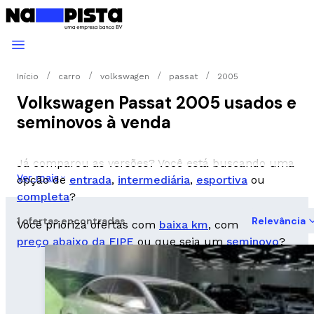
Início
carro
volkswagen
passat
2005
Volkswagen Passat 2005 usados e
seminovos à venda
Já comparou as versões? Você está buscando uma
Ver mais
opção de
entrada
,
intermediária
,
esportiva
ou
completa
?
1 ofertas encontradas
Relevância
Você prioriza ofertas com
baixa km
, com
preço abaixo da FIPE
ou que seja um
seminovo
?