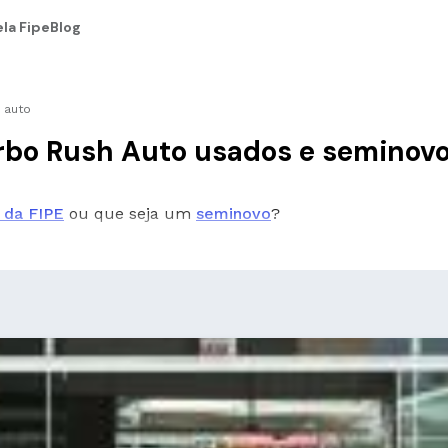
la Fipe
Blog
h auto
urbo Rush Auto usados e seminov
 da FIPE
ou que seja um
seminovo
?