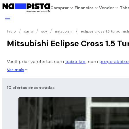
Comprar
Financiar
Vender
Tabe
Início
carro
suv
mitsubishi
eclipse cross 1.5 turbo rus
Mitsubishi Eclipse Cross 1.5 T
Você prioriza ofertas com
baixa km
, com
preço abaixo
Ver mais
10 ofertas encontradas