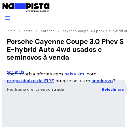
Início
carro
porsche
cayenne coupe 3.0 phev s e-hybrid 
Porsche Cayenne Coupe 3.0 Phev S
E-hybrid Auto 4wd usados e
seminovos à venda
Ver mais
Você prioriza ofertas com
baixa km
, com
preço abaixo da FIPE
ou que seja um
seminovo
?
Nenhuma oferta encontrada
Relevância