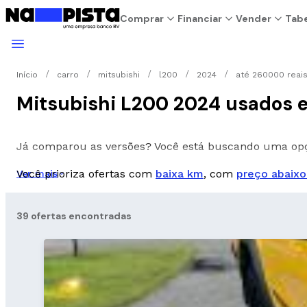
Comprar
Financiar
Vender
Tabe
Início
carro
mitsubishi
l200
2024
até 260000 reai
Mitsubishi L200 2024 usados e
Já comparou as versões? Você está buscando uma o
Você prioriza ofertas com
baixa km
, com
preço abaixo
Ver mais
39 ofertas encontradas