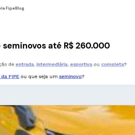
la Fipe
Blog
s
 seminovos até R$ 260.000
pção de
entrada
,
intermediária
,
esportiva
ou
completa
?
 da FIPE
ou que seja um
seminovo
?