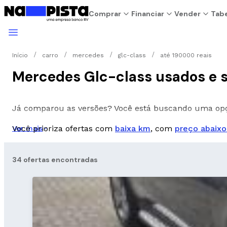
Comprar
Financiar
Vender
Tabe
Início
carro
mercedes
glc-class
até 190000 reais
Mercedes Glc-class usados e s
Já comparou as versões? Você está buscando uma o
Você prioriza ofertas com
baixa km
, com
preço abaixo
Ver mais
34 ofertas encontradas