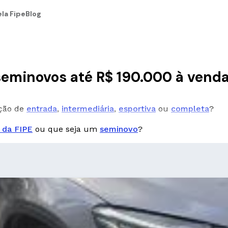
la Fipe
Blog
eminovos até R$ 190.000 à vend
pção de
entrada
,
intermediária
,
esportiva
ou
completa
?
 da FIPE
ou que seja um
seminovo
?