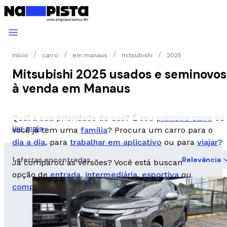
Início
carro
em manaus
mitsubishi
2025
Mitsubishi 2025 usados e seminovos
à venda em Manaus
Qual a sua prioridade de uso? É seu
primeiro carro
ou
Ver mais
você já tem uma
família
? Procura um carro para o
dia a dia
, para
trabalhar em aplicativo
ou para
viajar
?
1 ofertas encontradas
Relevância
Já comparou as versões? Você está buscando uma
opção de
entrada
,
intermediária
,
esportiva
ou
completa
?