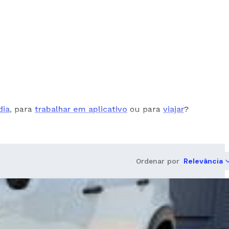
dia
, para
trabalhar em aplicativo
ou para
viajar
?
Relevância
Ordenar por