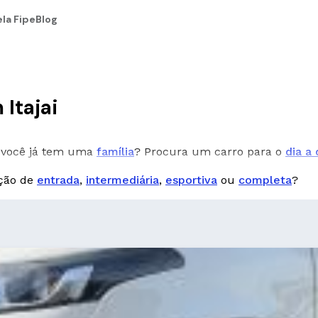
la Fipe
Blog
Itajai
você já tem uma
família
? Procura um carro para o
dia a 
pção de
entrada
,
intermediária
,
esportiva
ou
completa
?