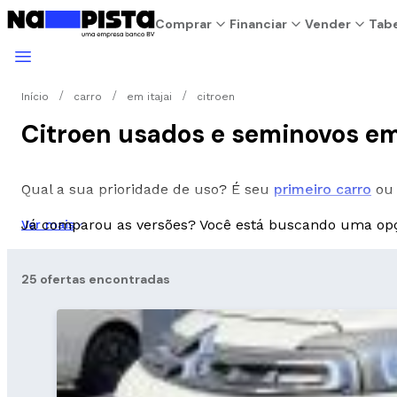
Comprar
Financiar
Vender
Tabe
Início
carro
em itajai
citroen
Citroen usados e seminovos em 
Qual a sua prioridade de uso? É seu
primeiro carro
ou 
Já comparou as versões? Você está buscando uma o
Ver mais
25 ofertas encontradas