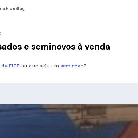
la Fipe
Blog
0
 usados e seminovos à venda
 da FIPE
ou que seja um
seminovo
?