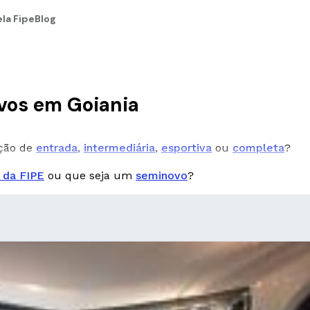
la Fipe
Blog
vos em Goiania
pção de
entrada
,
intermediária
,
esportiva
ou
completa
?
 da FIPE
ou que seja um
seminovo
?