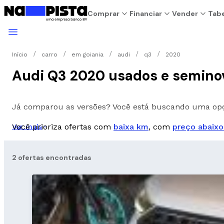
Comprar
Financiar
Vender
Tabe
Início
carro
em goiania
audi
q3
2020
Audi Q3 2020 usados e semino
Já comparou as versões? Você está buscando uma o
Você prioriza ofertas com
baixa km
, com
preço abaixo
Ver mais
2 ofertas encontradas