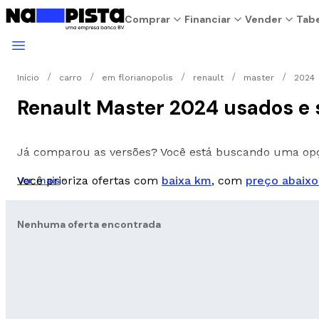
Comprar
Financiar
Vender
Tabe
Início
carro
em florianopolis
renault
master
2024
Renault Master 2024 usados e 
Já comparou as versões? Você está buscando uma o
Você prioriza ofertas com
baixa km
, com
preço abaixo
Ver mais
Nenhuma oferta encontrada