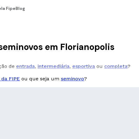
la Fipe
Blog
seminovos em Florianopolis
pção de
entrada
,
intermediária
,
esportiva
ou
completa
?
 da FIPE
ou que seja um
seminovo
?