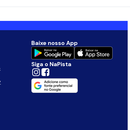
Baixe nosso App
Siga o NaPista
e
V