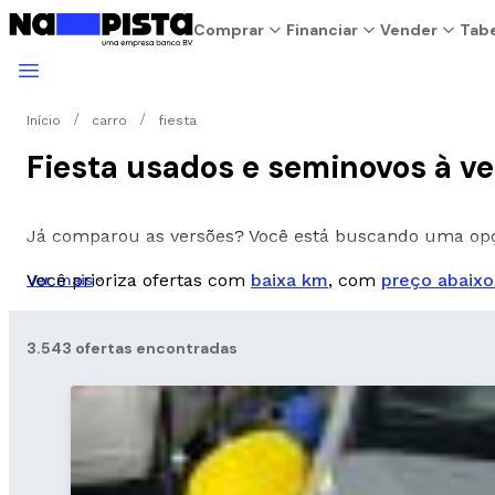
Comprar
Financiar
Vender
Tabe
Início
carro
fiesta
Fiesta usados e seminovos à v
Já comparou as versões? Você está buscando uma o
Você prioriza ofertas com
baixa km
, com
preço abaixo
Ver mais
3.543 ofertas encontradas