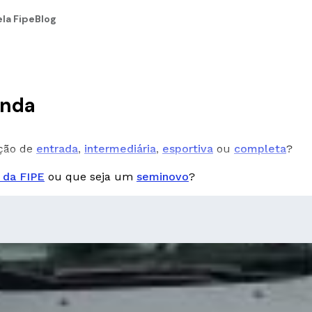
la Fipe
Blog
enda
pção de
entrada
,
intermediária
,
esportiva
ou
completa
?
 da FIPE
ou que seja um
seminovo
?