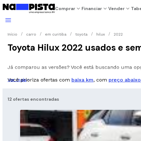
Comprar
Financiar
Vender
Tabe
Início
carro
em curitiba
toyota
hilux
2022
Toyota Hilux 2022 usados e se
Já comparou as versões? Você está buscando uma o
Você prioriza ofertas com
baixa km
, com
preço abaixo
Ver mais
12 ofertas encontradas