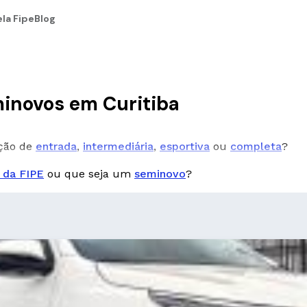
la Fipe
Blog
minovos em Curitiba
pção de
entrada
,
intermediária
,
esportiva
ou
completa
?
 da FIPE
ou que seja um
seminovo
?