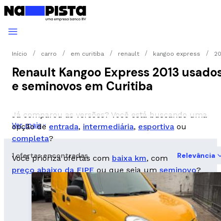
Início
carro
em curitiba
renault
kangoo express
20
Renault Kangoo Express 2013 usado
e seminovos em Curitiba
Já comparou as versões? Você está buscando uma
Ver mais
opção de
entrada
,
intermediária
,
esportiva
ou
completa
?
1 ofertas encontradas
Relevância
Você prioriza ofertas com
baixa km
, com
preço abaixo da FIPE
ou que seja um
seminovo
?