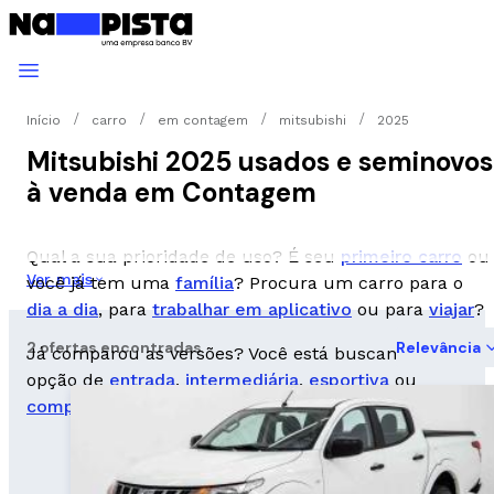
Início
carro
em contagem
mitsubishi
2025
Mitsubishi 2025 usados e seminovos
à venda em Contagem
Qual a sua prioridade de uso? É seu
primeiro carro
ou
Ver mais
você já tem uma
família
? Procura um carro para o
dia a dia
, para
trabalhar em aplicativo
ou para
viajar
?
2 ofertas encontradas
Relevância
Já comparou as versões? Você está buscando uma
opção de
entrada
,
intermediária
,
esportiva
ou
completa
?