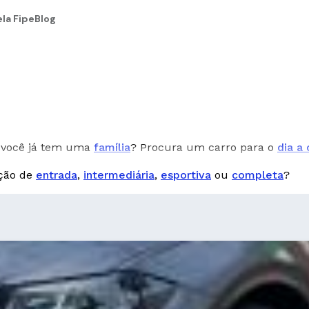
la Fipe
Blog
você já tem uma
família
? Procura um carro para o
dia a 
pção de
entrada
,
intermediária
,
esportiva
ou
completa
?