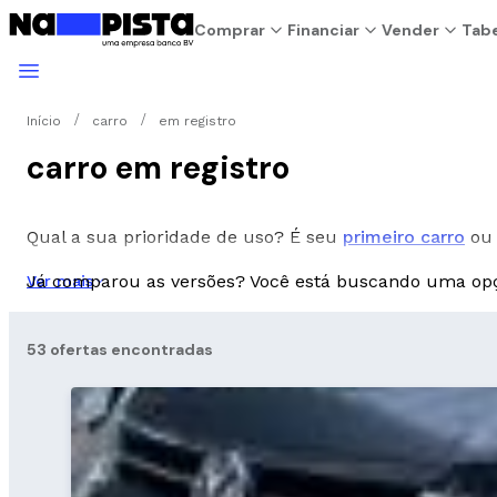
Comprar
Financiar
Vender
Tabe
Início
carro
em registro
carro em registro
Qual a sua prioridade de uso? É seu
primeiro carro
ou 
Já comparou as versões? Você está buscando uma o
Ver mais
53 ofertas encontradas