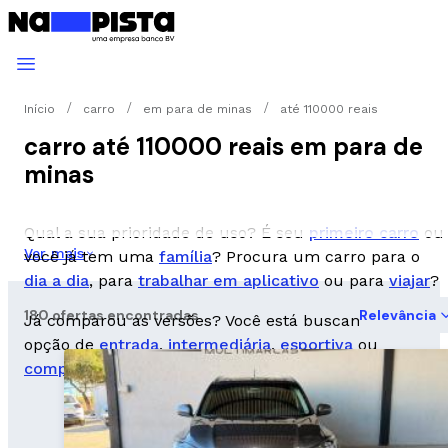
Início
carro
em para de minas
até 110000 reais
carro até 110000 reais em para de
minas
Qual a sua prioridade de uso? É seu
primeiro carro
ou
Ver mais
você já tem uma
família
? Procura um carro para o
dia a dia
, para
trabalhar em aplicativo
ou para
viajar
?
180 ofertas encontradas
Relevância
Já comparou as versões? Você está buscando uma
opção de
entrada
,
intermediária
,
esportiva
ou
completa
?