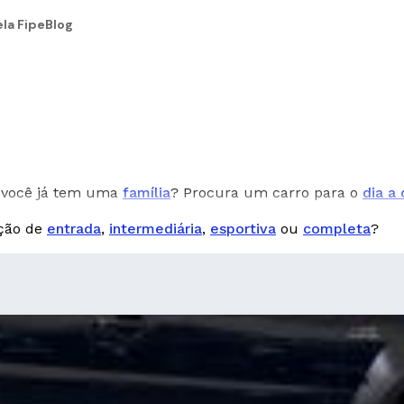
la Fipe
Blog
você já tem uma
família
? Procura um carro para o
dia a 
pção de
entrada
,
intermediária
,
esportiva
ou
completa
?