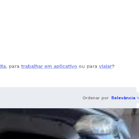
dia
, para
trabalhar em aplicativo
ou para
viajar
?
Relevância
Ordenar por