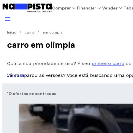
Comprar
Financiar
Vender
Tabe
Início
carro
em olimpia
carro em olimpia
Qual a sua prioridade de uso? É seu
primeiro carro
ou 
Já comparou as versões? Você está buscando uma o
Ver mais
10 ofertas encontradas