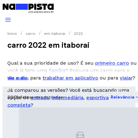
Início
carro
em itaborai
2022
carro 2022 em itaborai
Qual a sua prioridade de uso? É seu
primeiro carro
ou
você já tem uma
família
? Procura um carro para o
dia a dia
, para
trabalhar em aplicativo
ou para
viajar
?
Ver mais
Já comparou as versões? Você está buscando uma
200 ofertas encontradas
Relevância
opção de
entrada
,
intermediária
,
esportiva
ou
completa
?