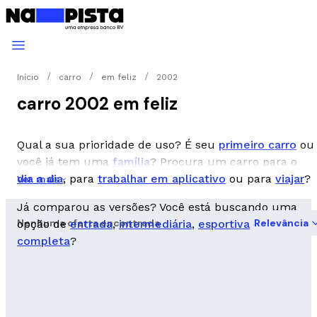
Início
carro
em feliz
2002
carro 2002 em feliz
Qual a sua prioridade de uso? É seu
primeiro carro
ou
você já tem uma
família
? Procura um carro para o
dia a dia
, para
trabalhar em aplicativo
ou para
viajar
?
Ver mais
Já comparou as versões? Você está buscando uma
Nenhuma oferta encontrada
Relevância
opção de
entrada
,
intermediária
,
esportiva
ou
completa
?