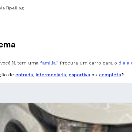
la Fipe
Blog
dema
você já tem uma
família
? Procura um carro para o
dia a 
pção de
entrada
,
intermediária
,
esportiva
ou
completa
?