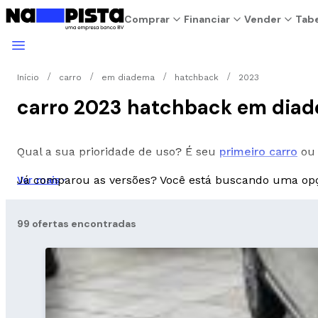
Comprar
Financiar
Vender
Tabe
Início
carro
em diadema
hatchback
2023
carro 2023 hatchback em dia
Qual a sua prioridade de uso? É seu
primeiro carro
ou 
Já comparou as versões? Você está buscando uma o
Ver mais
99 ofertas encontradas