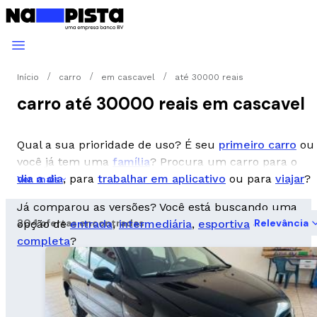
Início
carro
em cascavel
até 30000 reais
carro até 30000 reais em cascavel
Qual a sua prioridade de uso? É seu
primeiro carro
ou
você já tem uma
família
? Procura um carro para o
dia a dia
, para
trabalhar em aplicativo
ou para
viajar
?
Ver mais
Já comparou as versões? Você está buscando uma
204 ofertas encontradas
Relevância
opção de
entrada
,
intermediária
,
esportiva
ou
completa
?