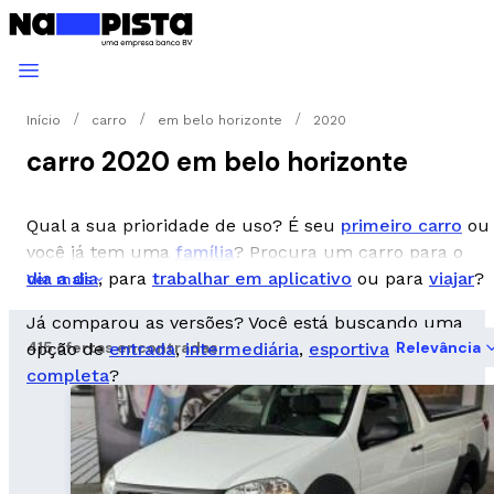
Início
carro
em belo horizonte
2020
carro 2020 em belo horizonte
Qual a sua prioridade de uso? É seu
primeiro carro
ou
você já tem uma
família
? Procura um carro para o
dia a dia
, para
trabalhar em aplicativo
ou para
viajar
?
Ver mais
Já comparou as versões? Você está buscando uma
415 ofertas encontradas
Relevância
opção de
entrada
,
intermediária
,
esportiva
ou
completa
?