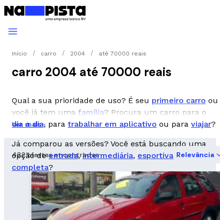
Início
carro
2004
até 70000 reais
carro 2004 até 70000 reais
Qual a sua prioridade de uso? É seu
primeiro carro
ou
você já tem uma
família
? Procura um carro para o
dia a dia
, para
trabalhar em aplicativo
ou para
viajar
?
Ver mais
Já comparou as versões? Você está buscando uma
422 ofertas encontradas
Relevância
opção de
entrada
,
intermediária
,
esportiva
ou
completa
?