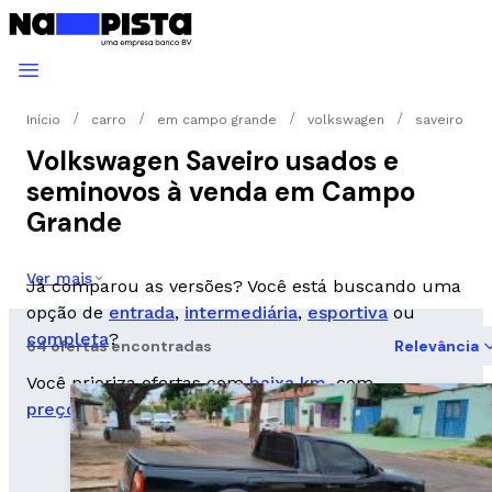
Início
carro
em campo grande
volkswagen
saveiro
Volkswagen Saveiro usados e
seminovos à venda em Campo
Grande
Ver mais
Já comparou as versões? Você está buscando uma
opção de
entrada
,
intermediária
,
esportiva
ou
completa
?
64 ofertas encontradas
Relevância
Você prioriza ofertas com
baixa km
, com
preço abaixo da FIPE
ou que seja um
seminovo
?