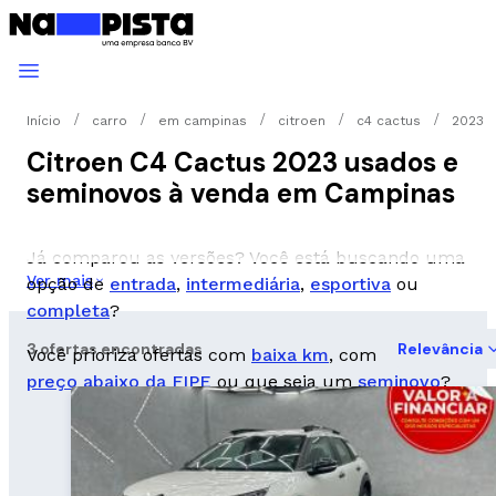
Início
carro
em campinas
citroen
c4 cactus
2023
Citroen C4 Cactus 2023 usados e
seminovos à venda em Campinas
Já comparou as versões? Você está buscando uma
Ver mais
opção de
entrada
,
intermediária
,
esportiva
ou
completa
?
3 ofertas encontradas
Relevância
Você prioriza ofertas com
baixa km
, com
preço abaixo da FIPE
ou que seja um
seminovo
?