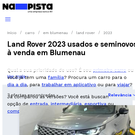
Início
carro
em blumenau
land rover
2023
Land Rover 2023 usados e seminovo
à venda em Blumenau
Qual a sua prioridade de uso? É seu
primeiro carro
ou
Ver mais
você já tem uma
família
? Procura um carro para o
dia a dia
, para
trabalhar em aplicativo
ou para
viajar
?
3 ofertas encontradas
Relevância
Já comparou as versões? Você está buscando uma
opção de
entrada
,
intermediária
,
esportiva
ou
completa
?