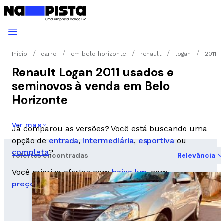
Início
carro
em belo horizonte
renault
logan
2011
Renault Logan 2011 usados e
seminovos à venda em Belo
Horizonte
Ver mais
Já comparou as versões? Você está buscando uma
opção de
entrada
,
intermediária
,
esportiva
ou
completa
?
1 ofertas encontradas
Relevância
Você prioriza ofertas com
baixa km
, com
preço abaixo da FIPE
ou que seja um
seminovo
?