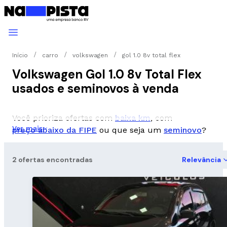
Início
carro
volkswagen
gol 1.0 8v total flex
Volkswagen Gol 1.0 8v Total Flex
usados e seminovos à venda
Você prioriza ofertas com
baixa km
, com
Ver mais
preço abaixo da FIPE
ou que seja um
seminovo
?
2 ofertas encontradas
Relevância