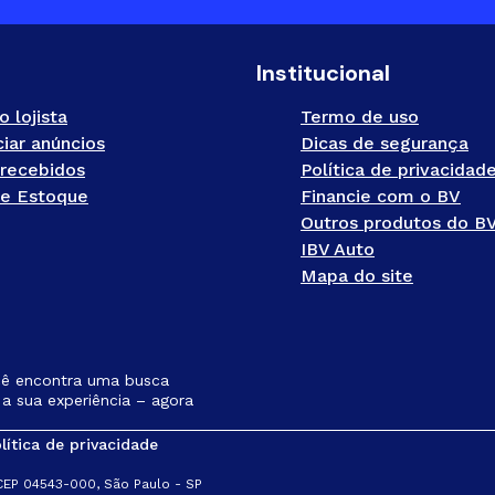
Institucional
o lojista
Termo de uso
iar anúncios
Dicas de segurança
recebidos
Política de privacidad
e Estoque
Financie com o BV
Outros produtos do B
IBV Auto
Mapa do site
cê encontra uma busca
a sua experiência – agora
lítica de privacidade
 CEP 04543-000, São Paulo - SP