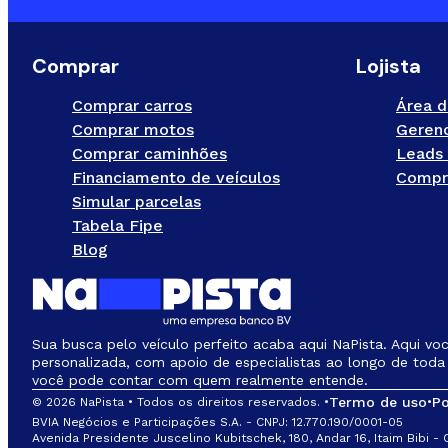
Comprar
Lojista
Comprar carros
Área d
Comprar motos
Gerenc
Comprar caminhões
Leads 
Financiamento de veículos
Compr
Simular parcelas
Tabela Fipe
Blog
Sua busca pelo veículo perfeito acaba aqui NaPista. Aqui vo
personalizada, com apoio de especialistas ao longo de toda 
você pode contar com quem realmente entende.
Termo de uso
Po
© 2026 NaPista • Todos os direitos reservados. •
•
BVIA Negócios e Participações S.A. - CNPJ: 12.770.190/0001-05
Avenida Presidente Juscelino Kubitschek, 180, Andar 16, Itaim Bibi -