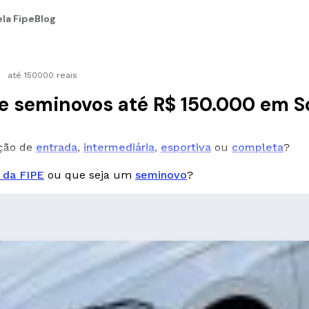
la Fipe
Blog
até 150000 reais
e seminovos até R$ 150.000 em 
pção de
entrada
,
intermediária
,
esportiva
ou
completa
?
 da FIPE
ou que seja um
seminovo
?