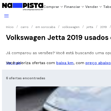
Comprar
Financiar
Vender
Tabe
Início
carro
em sorocaba
volkswagen
jetta
2019
Volkswagen Jetta 2019 usados 
Já comparou as versões? Você está buscando uma o
Você prioriza ofertas com
baixa km
, com
preço abaixo
Ver mais
6 ofertas encontradas