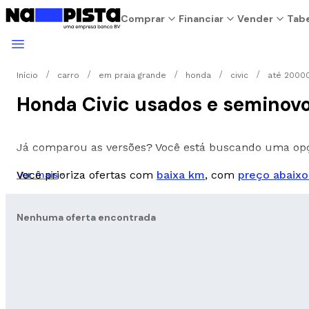
Comprar
Financiar
Vender
Tabe
Início
carro
em praia grande
honda
civic
até 20000
Honda Civic usados e seminovo
Já comparou as versões? Você está buscando uma o
Você prioriza ofertas com
baixa km
, com
preço abaixo
Ver mais
Nenhuma oferta encontrada