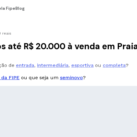
la Fipe
Blog
 reais
s até R$ 20.000 à venda em Prai
pção de
entrada
,
intermediária
,
esportiva
ou
completa
?
 da FIPE
ou que seja um
seminovo
?