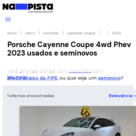
Início
carro
porsche
cayenne coupe
2023
Porsche Cayenne Coupe 4wd Phev
2023 usados e seminovos
Você prioriza ofertas com
baixa km
, com
Ver mais
preço abaixo da FIPE
ou que seja um
seminovo
?
1 ofertas encontradas
Relevância