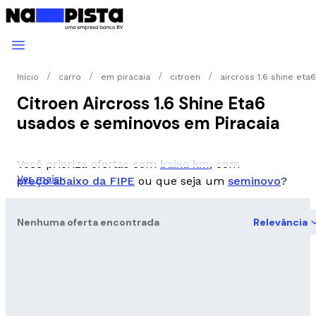
Início
carro
em piracaia
citroen
aircross 1.6 shine eta6
Citroen Aircross 1.6 Shine Eta6
usados e seminovos em Piracaia
Você prioriza ofertas com
baixa km
, com
Ver mais
preço abaixo da FIPE
ou que seja um
seminovo
?
Nenhuma oferta encontrada
Relevância