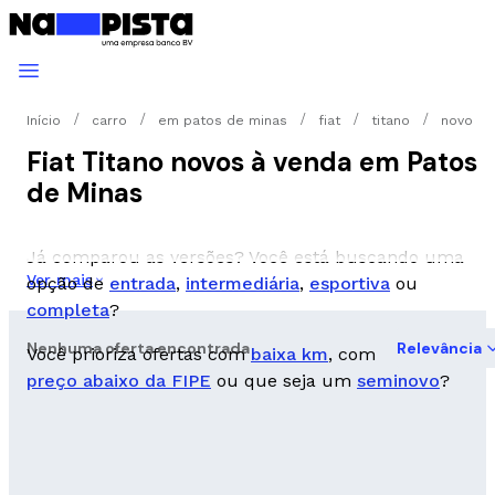
Início
carro
em patos de minas
fiat
titano
novo
Fiat Titano novos à venda em Patos
de Minas
Já comparou as versões? Você está buscando uma
Ver mais
opção de
entrada
,
intermediária
,
esportiva
ou
completa
?
Nenhuma oferta encontrada
Relevância
Você prioriza ofertas com
baixa km
, com
preço abaixo da FIPE
ou que seja um
seminovo
?