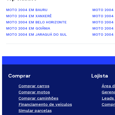
MOTO 2004 EM BAURU
MOTO 2004
MOTO 2004 EM XANXERÊ
MOTO 2004 
MOTO 2004 EM BELO HORIZONTE
MOTO 2004
MOTO 2004 EM GOIÂNIA
MOTO 2004
MOTO 2004 EM JARAGUÁ DO SUL
MOTO 2004
Comprar
Lojista
Comprar carros
Área d
Comprar motos
Gerenc
Comprar caminhões
Leads 
Financiamento de veículos
Compr
Simular parcelas