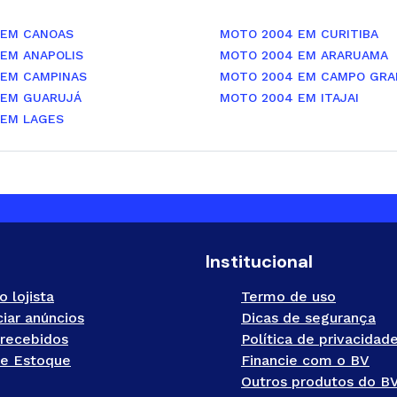
 EM CANOAS
MOTO 2004 EM CURITIBA
EM ANAPOLIS
MOTO 2004 EM ARARUAMA
 EM CAMPINAS
MOTO 2004 EM CAMPO GRA
 EM GUARUJÁ
MOTO 2004 EM ITAJAI
 EM LAGES
Institucional
o lojista
Termo de uso
iar anúncios
Dicas de segurança
recebidos
Política de privacidad
e Estoque
Financie com o BV
Outros produtos do B