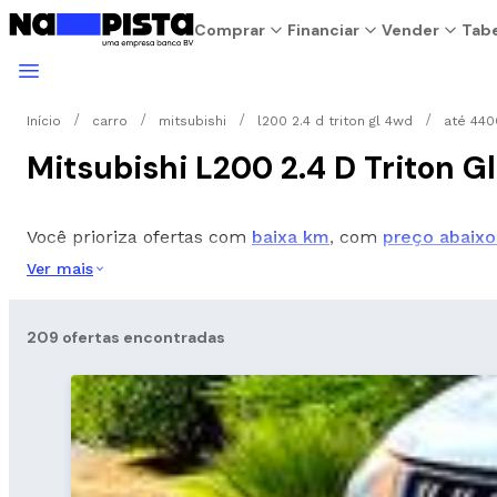
Comprar
Financiar
Vender
Tabe
Início
carro
mitsubishi
l200 2.4 d triton gl 4wd
até 440
Mitsubishi L200 2.4 D Triton 
Você prioriza ofertas com
baixa km
, com
preço abaixo
Ver mais
209 ofertas encontradas