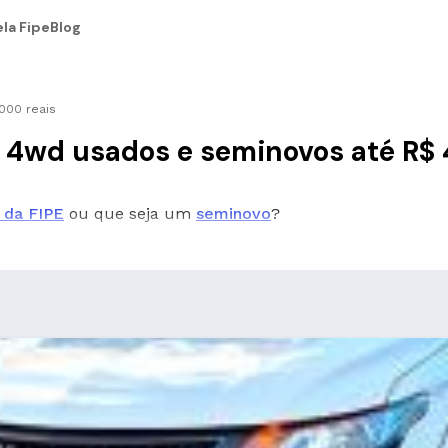
la Fipe
Blog
000 reais
Gl 4wd usados e seminovos até R$
 da FIPE
ou que seja um
seminovo
?