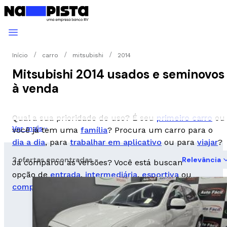
Início
carro
mitsubishi
2014
Mitsubishi 2014 usados e seminovos
à venda
Qual a sua prioridade de uso? É seu
primeiro carro
ou
Ver mais
você já tem uma
família
? Procura um carro para o
dia a dia
, para
trabalhar em aplicativo
ou para
viajar
?
2 ofertas encontradas
Relevância
Já comparou as versões? Você está buscando uma
opção de
entrada
,
intermediária
,
esportiva
ou
completa
?