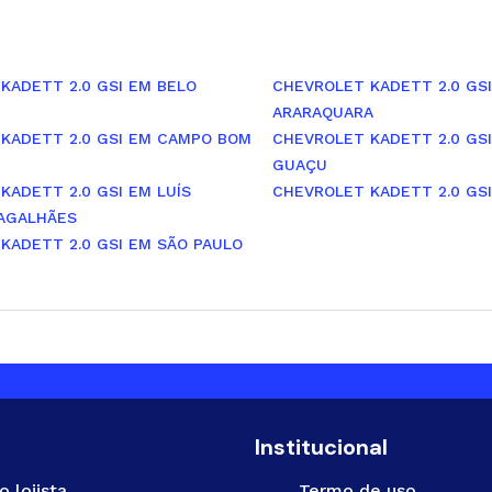
KADETT 2.0 GSI EM BELO
CHEVROLET KADETT 2.0 GS
ARARAQUARA
KADETT 2.0 GSI EM CAMPO BOM
CHEVROLET KADETT 2.0 GS
GUAÇU
KADETT 2.0 GSI EM LUÍS
CHEVROLET KADETT 2.0 GSI
AGALHÃES
KADETT 2.0 GSI EM SÃO PAULO
Institucional
o lojista
Termo de uso