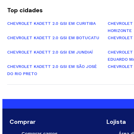
Top cidades
CHEVROLET KADETT 2.0 GSI EM CURITIBA
CHEVROLET 
HORIZONTE
CHEVROLET KADETT 2.0 GSI EM BOTUCATU
CHEVROLET 
CHEVROLET KADETT 2.0 GSI EM JUNDIAÍ
CHEVROLET 
EDUARDO M
CHEVROLET KADETT 2.0 GSI EM SÃO JOSÉ
CHEVROLET 
DO RIO PRETO
Comprar
Lojista
Comprar carros
Área d