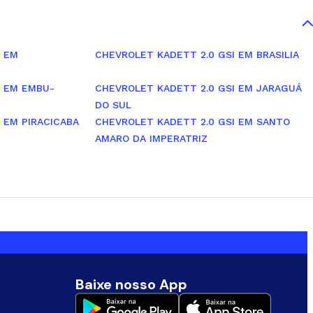
I EM
CHEVROLET KADETT 2.0 GSI EM BRASILIA
I EM EMBU-
CHEVROLET KADETT 2.0 GSI EM JARAGUÁ
DO SUL
 EM PIRACICABA
CHEVROLET KADETT 2.0 GSI EM SANTO
AMARO DA IMPERATRIZ
Baixe nosso App